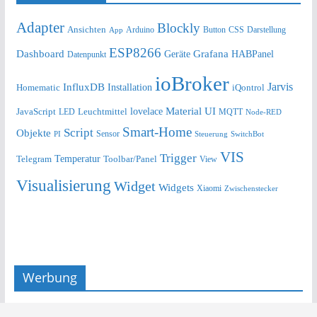
Adapter
Blockly
Ansichten
Arduino
Button
Darstellung
App
CSS
ESP8266
Dashboard
Grafana
Geräte
HABPanel
Datenpunkt
ioBroker
Jarvis
InfluxDB
Installation
Homematic
iQontrol
lovelace
Material UI
JavaScript
Leuchtmittel
LED
MQTT
Node-RED
Smart-Home
Script
Objekte
Sensor
Steuerung
SwitchBot
PI
VIS
Trigger
Telegram
Temperatur
Toolbar/Panel
View
Visualisierung
Widget
Widgets
Xiaomi
Zwischenstecker
Werbung