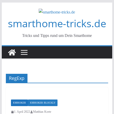
Zum
Inhalt
smarthome-tricks.de
springen
Tricks und Tipps rund um Dein Smarthome
RegExp
IOBROKER
IOBROKER BLOCKLY
1. April 2022
Matthias Korte