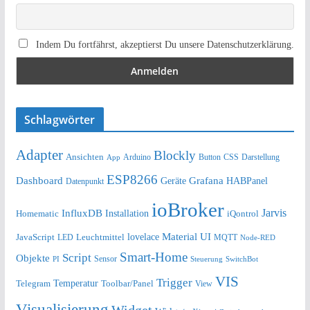
Indem Du fortfährst, akzeptierst Du unsere Datenschutzerklärung.
Schlagwörter
Adapter
Blockly
Ansichten
Arduino
Button
Darstellung
App
CSS
ESP8266
Dashboard
Grafana
Geräte
HABPanel
Datenpunkt
ioBroker
Jarvis
InfluxDB
Installation
Homematic
iQontrol
lovelace
Material UI
JavaScript
Leuchtmittel
LED
MQTT
Node-RED
Smart-Home
Script
Objekte
Sensor
Steuerung
SwitchBot
PI
VIS
Trigger
Telegram
Temperatur
Toolbar/Panel
View
Visualisierung