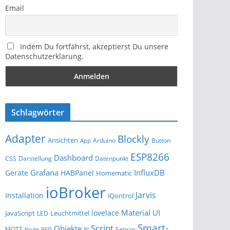
Email
Indem Du fortfährst, akzeptierst Du unsere
Datenschutzerklärung.
Schlagwörter
Adapter
Blockly
Ansichten
Arduino
Button
App
ESP8266
Dashboard
Darstellung
Datenpunkt
CSS
Grafana
InfluxDB
Geräte
HABPanel
Homematic
ioBroker
Jarvis
Installation
iQontrol
Material UI
lovelace
JavaScript
Leuchtmittel
LED
Smart-
Script
Objekte
MQTT
Sensor
Node-RED
PI