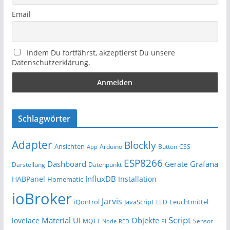
Email
Indem Du fortfährst, akzeptierst Du unsere
Datenschutzerklärung.
Schlagwörter
Adapter
Blockly
Ansichten
Arduino
Button
App
CSS
ESP8266
Dashboard
Grafana
Geräte
Darstellung
Datenpunkt
InfluxDB
HABPanel
Installation
Homematic
ioBroker
Jarvis
iQontrol
JavaScript
Leuchtmittel
LED
Script
Material UI
Objekte
lovelace
MQTT
Sensor
Node-RED
PI