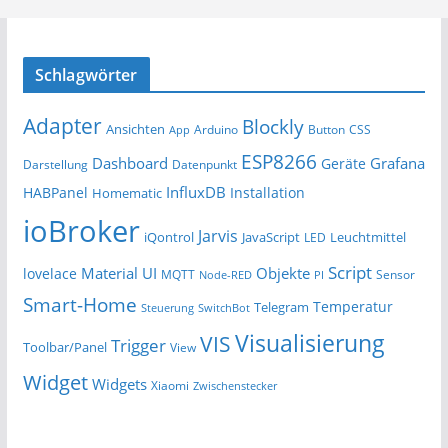
Schlagwörter
Adapter
Blockly
Ansichten
Arduino
Button
App
CSS
ESP8266
Dashboard
Grafana
Geräte
Darstellung
Datenpunkt
InfluxDB
HABPanel
Installation
Homematic
ioBroker
Jarvis
iQontrol
JavaScript
Leuchtmittel
LED
Script
Material UI
Objekte
lovelace
MQTT
Sensor
Node-RED
PI
Smart-Home
Temperatur
Telegram
Steuerung
SwitchBot
Visualisierung
VIS
Trigger
Toolbar/Panel
View
Widget
Widgets
Xiaomi
Zwischenstecker