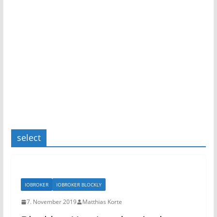
select
IOBROKER
IOBROKER BLOCKLY
7. November 2019
Matthias Korte