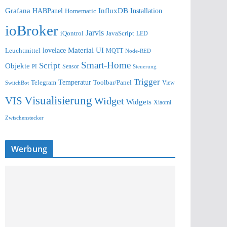
Grafana
InfluxDB
Installation
HABPanel
Homematic
ioBroker
Jarvis
iQontrol
JavaScript
LED
lovelace
Material UI
Leuchtmittel
MQTT
Node-RED
Smart-Home
Script
Objekte
Sensor
Steuerung
PI
Trigger
Telegram
Temperatur
Toolbar/Panel
SwitchBot
View
Visualisierung
VIS
Widget
Widgets
Xiaomi
Zwischenstecker
Werbung