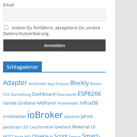
Email
Indem Du fortfährst, akzeptierst Du unsere
Datenschutzerklärung.
Schlagwörter
Adapter
Blockly
Ansichten
Arduino
Button
App
ESP8266
Dashboard
Darstellung
Datenpunkt
CSS
Grafana
InfluxDB
Geräte
HABPanel
Homematic
ioBroker
Jarvis
Installation
iQontrol
Material UI
lovelace
JavaScript
Leuchtmittel
LED
Smart-
Script
Objekte
MQTT
Sensor
Node-RED
PI