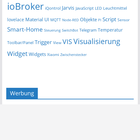
ioBroker
Jarvis
iQontrol
JavaScript
Leuchtmittel
LED
Script
Material UI
Objekte
lovelace
MQTT
Sensor
Node-RED
PI
Smart-Home
Temperatur
Telegram
Steuerung
SwitchBot
Visualisierung
VIS
Trigger
Toolbar/Panel
View
Widget
Widgets
Xiaomi
Zwischenstecker
Werbung