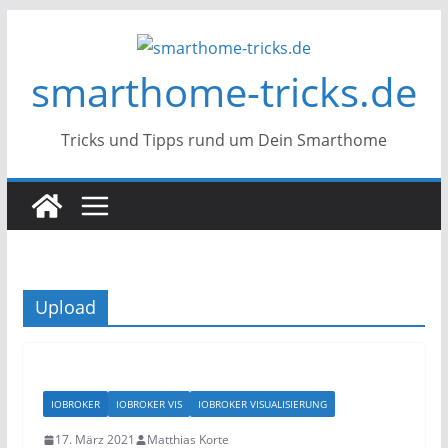
Zum
Inhalt
smarthome-tricks.de
springen
Tricks und Tipps rund um Dein Smarthome
Upload
IOBROKER
IOBROKER VIS
IOBROKER VISUALISIERUNG
17. März 2021
Matthias Korte