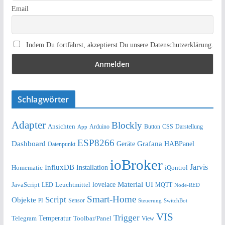
Email
Indem Du fortfährst, akzeptierst Du unsere Datenschutzerklärung.
Schlagwörter
Adapter
Blockly
Ansichten
Arduino
Button
Darstellung
App
CSS
ESP8266
Dashboard
Grafana
Geräte
HABPanel
Datenpunkt
ioBroker
Jarvis
InfluxDB
Installation
Homematic
iQontrol
lovelace
Material UI
JavaScript
Leuchtmittel
LED
MQTT
Node-RED
Smart-Home
Script
Objekte
Sensor
Steuerung
SwitchBot
PI
VIS
Trigger
Telegram
Temperatur
Toolbar/Panel
View