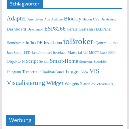
Schlagwörter
Adapter
Blockly
Ansichten
Arduino
Button
Darstellung
App
CSS
ESP8266
Dashboard
Grafana
Geräte
HABPanel
Datenpunkt
ioBroker
Jarvis
InfluxDB
Installation
Homematic
iQontrol
lovelace
Material UI
JavaScript
Leuchtmittel
LED
MQTT
Node-RED
Smart-Home
Script
Objekte
Sensor
Steuerung
SwitchBot
PI
VIS
Trigger
Telegram
Temperatur
Toolbar/Panel
View
Visualisierung
Widget
Widgets
Xiaomi
Zwischenstecker
Werbung