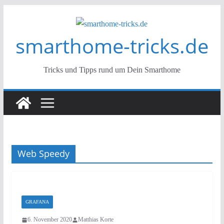
Zum
Inhalt
smarthome-tricks.de
springen
Tricks und Tipps rund um Dein Smarthome
Web Speedy
GRAFANA
6. November 2020
Matthias Korte