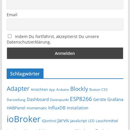
Email
Indem Du fortfährst, akzeptierst Du unsere
Datenschutzerklärung.
Schlagwörter
Adapter
Blockly
Ansichten
Arduino
Button
App
CSS
ESP8266
Dashboard
Grafana
Geräte
Darstellung
Datenpunkt
InfluxDB
HABPanel
Installation
Homematic
ioBroker
Jarvis
iQontrol
JavaScript
Leuchtmittel
LED