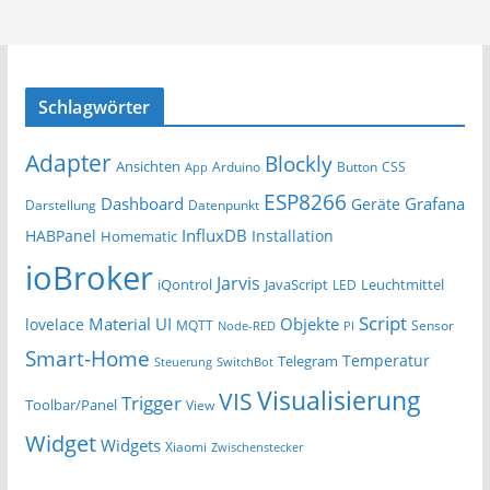
Schlagwörter
Adapter
Blockly
Ansichten
Arduino
Button
App
CSS
ESP8266
Dashboard
Grafana
Geräte
Darstellung
Datenpunkt
InfluxDB
HABPanel
Installation
Homematic
ioBroker
Jarvis
iQontrol
JavaScript
Leuchtmittel
LED
Script
Material UI
Objekte
lovelace
MQTT
Sensor
Node-RED
PI
Smart-Home
Temperatur
Telegram
Steuerung
SwitchBot
Visualisierung
VIS
Trigger
Toolbar/Panel
View
Widget
Widgets
Xiaomi
Zwischenstecker