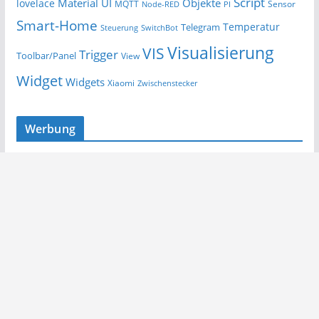
Script
Material UI
Objekte
lovelace
MQTT
Sensor
Node-RED
PI
Smart-Home
Temperatur
Telegram
Steuerung
SwitchBot
Visualisierung
VIS
Trigger
Toolbar/Panel
View
Widget
Widgets
Xiaomi
Zwischenstecker
Werbung