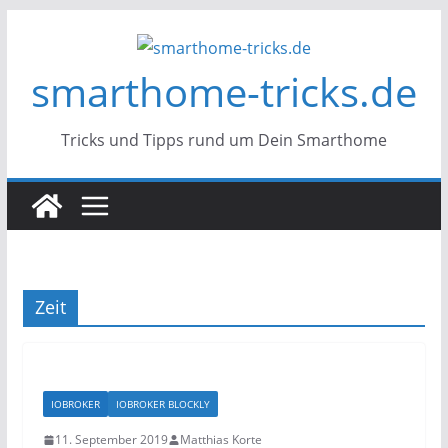
Zum
Inhalt
smarthome-tricks.de
springen
Tricks und Tipps rund um Dein Smarthome
Zeit
IOBROKER
IOBROKER BLOCKLY
11. September 2019
Matthias Korte