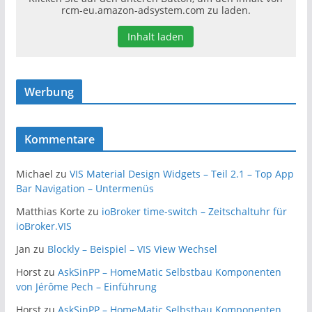
rcm-eu.amazon-adsystem.com zu laden.
Inhalt laden
Werbung
Kommentare
Michael
zu
VIS Material Design Widgets – Teil 2.1 – Top App
Bar Navigation – Untermenüs
Matthias Korte
zu
ioBroker time-switch – Zeitschaltuhr für
ioBroker.VIS
Jan
zu
Blockly – Beispiel – VIS View Wechsel
Horst
zu
AskSinPP – HomeMatic Selbstbau Komponenten
von Jérôme Pech – Einführung
Horst
zu
AskSinPP – HomeMatic Selbstbau Komponenten