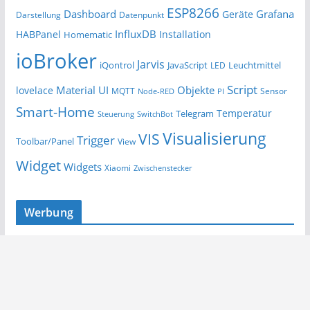
ESP8266
Dashboard
Grafana
Geräte
Darstellung
Datenpunkt
InfluxDB
HABPanel
Installation
Homematic
ioBroker
Jarvis
iQontrol
JavaScript
Leuchtmittel
LED
Script
Material UI
Objekte
lovelace
MQTT
Sensor
Node-RED
PI
Smart-Home
Temperatur
Telegram
Steuerung
SwitchBot
Visualisierung
VIS
Trigger
Toolbar/Panel
View
Widget
Widgets
Xiaomi
Zwischenstecker
Werbung