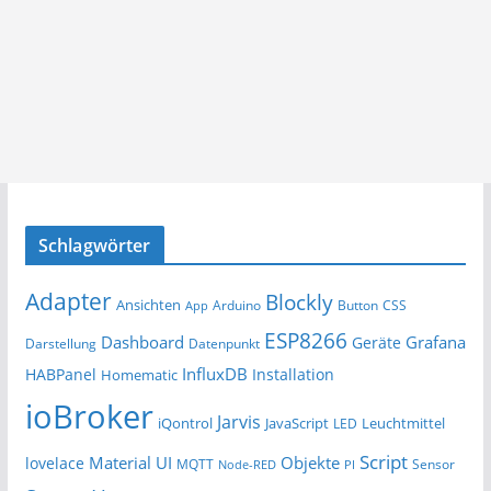
Schlagwörter
Adapter
Blockly
Ansichten
Arduino
Button
App
CSS
ESP8266
Dashboard
Grafana
Geräte
Darstellung
Datenpunkt
InfluxDB
HABPanel
Installation
Homematic
ioBroker
Jarvis
iQontrol
JavaScript
Leuchtmittel
LED
Script
Material UI
Objekte
lovelace
MQTT
Sensor
Node-RED
PI