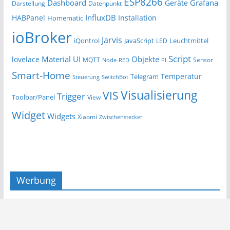
ESP8266
Dashboard
Grafana
Geräte
Darstellung
Datenpunkt
InfluxDB
HABPanel
Installation
Homematic
ioBroker
Jarvis
iQontrol
JavaScript
Leuchtmittel
LED
Script
Material UI
Objekte
lovelace
MQTT
Sensor
Node-RED
PI
Smart-Home
Temperatur
Telegram
Steuerung
SwitchBot
Visualisierung
VIS
Trigger
Toolbar/Panel
View
Widget
Widgets
Xiaomi
Zwischenstecker
Werbung