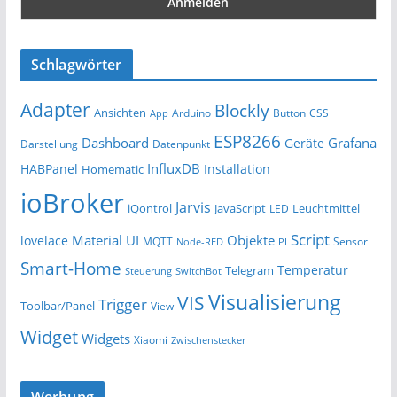
Schlagwörter
Adapter
Blockly
Ansichten
Arduino
Button
App
CSS
ESP8266
Dashboard
Grafana
Geräte
Darstellung
Datenpunkt
InfluxDB
HABPanel
Installation
Homematic
ioBroker
Jarvis
iQontrol
JavaScript
Leuchtmittel
LED
Script
Material UI
Objekte
lovelace
MQTT
Sensor
Node-RED
PI
Smart-Home
Temperatur
Telegram
Steuerung
SwitchBot
Visualisierung
VIS
Trigger
Toolbar/Panel
View
Widget
Widgets
Xiaomi
Zwischenstecker