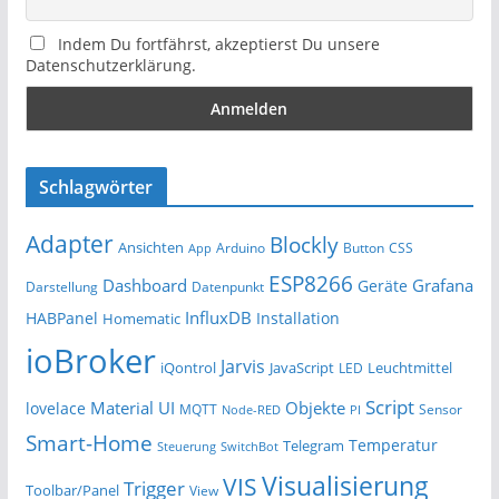
Indem Du fortfährst, akzeptierst Du unsere
Datenschutzerklärung.
Schlagwörter
Adapter
Blockly
Ansichten
Arduino
Button
App
CSS
ESP8266
Dashboard
Grafana
Geräte
Darstellung
Datenpunkt
InfluxDB
HABPanel
Installation
Homematic
ioBroker
Jarvis
iQontrol
JavaScript
Leuchtmittel
LED
Script
Material UI
Objekte
lovelace
MQTT
Sensor
Node-RED
PI
Smart-Home
Temperatur
Telegram
Steuerung
SwitchBot
Visualisierung
VIS
Trigger
Toolbar/Panel
View