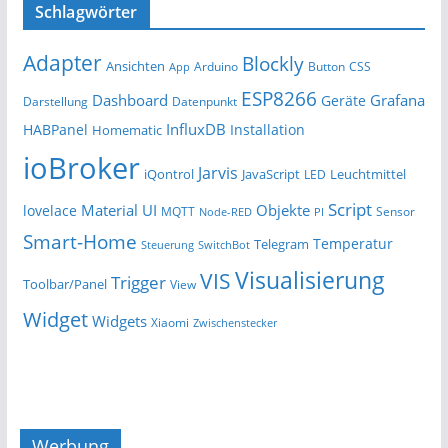
Schlagwörter
Adapter
Blockly
Ansichten
Arduino
Button
App
CSS
ESP8266
Dashboard
Grafana
Geräte
Darstellung
Datenpunkt
InfluxDB
HABPanel
Installation
Homematic
ioBroker
Jarvis
iQontrol
JavaScript
Leuchtmittel
LED
Script
Material UI
Objekte
lovelace
MQTT
Sensor
Node-RED
PI
Smart-Home
Temperatur
Telegram
Steuerung
SwitchBot
Visualisierung
VIS
Trigger
Toolbar/Panel
View
Widget
Widgets
Xiaomi
Zwischenstecker
Werbung