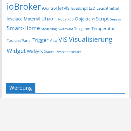
ioBroker
Jarvis
iQontrol
JavaScript
Leuchtmittel
LED
Script
Material UI
Objekte
lovelace
MQTT
Sensor
Node-RED
PI
Smart-Home
Temperatur
Telegram
Steuerung
SwitchBot
Visualisierung
VIS
Trigger
Toolbar/Panel
View
Widget
Widgets
Xiaomi
Zwischenstecker
Werbung