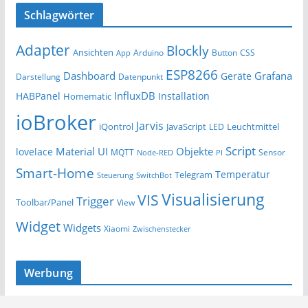
Schlagwörter
Adapter
Blockly
Ansichten
Arduino
Button
App
CSS
ESP8266
Dashboard
Grafana
Geräte
Darstellung
Datenpunkt
InfluxDB
HABPanel
Installation
Homematic
ioBroker
Jarvis
iQontrol
JavaScript
Leuchtmittel
LED
Script
Material UI
Objekte
lovelace
MQTT
Sensor
Node-RED
PI
Smart-Home
Temperatur
Telegram
Steuerung
SwitchBot
Visualisierung
VIS
Trigger
Toolbar/Panel
View
Widget
Widgets
Xiaomi
Zwischenstecker
Werbung