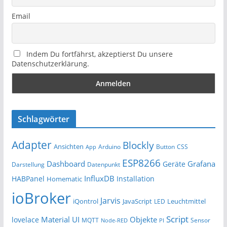
Email
Indem Du fortfährst, akzeptierst Du unsere
Datenschutzerklärung.
Schlagwörter
Adapter
Blockly
Ansichten
Arduino
Button
App
CSS
ESP8266
Dashboard
Grafana
Geräte
Darstellung
Datenpunkt
InfluxDB
HABPanel
Installation
Homematic
ioBroker
Jarvis
iQontrol
JavaScript
Leuchtmittel
LED
Script
Material UI
Objekte
lovelace
MQTT
Sensor
Node-RED
PI