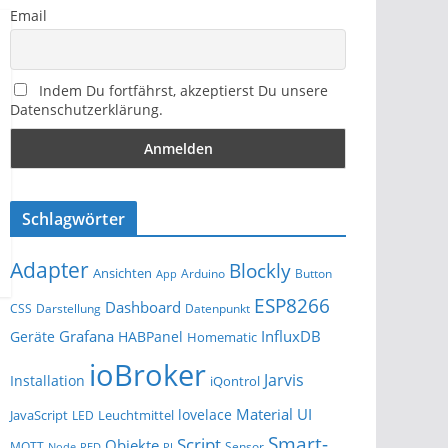
Email
Indem Du fortfährst, akzeptierst Du unsere
Datenschutzerklärung.
Schlagwörter
Adapter
Blockly
Ansichten
Arduino
Button
App
ESP8266
Dashboard
Darstellung
Datenpunkt
CSS
Grafana
InfluxDB
Geräte
HABPanel
Homematic
ioBroker
Jarvis
Installation
iQontrol
Material UI
lovelace
JavaScript
Leuchtmittel
LED
Smart-
Script
Objekte
MQTT
Sensor
Node-RED
PI