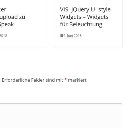
ker
VIS- jQuery-UI style
upload zu
Widgets – Widgets
Speak
für Beleuchtung
 2018
6. Juni 2018
.
Erforderliche Felder sind mit
*
markiert