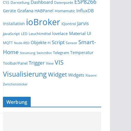
ESP8266
Dashboard
Darstellung
Datenpunkt
CSS
Grafana
InfluxDB
Geräte
HABPanel
Homematic
ioBroker
Jarvis
Installation
iQontrol
Material UI
lovelace
JavaScript
Leuchtmittel
LED
Smart-
Script
Objekte
MQTT
Sensor
Node-RED
PI
Home
Temperatur
Telegram
Steuerung
SwitchBot
VIS
Trigger
Toolbar/Panel
View
Visualisierung
Widget
Widgets
Xiaomi
Zwischenstecker
Werbung