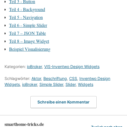
Teil 3 - Button
Teil 4 - Background
Teil 5 - Navigation
Teil 6 - Simple Slider
Teil 7 – JSON Table
Teil 8 – Image Widget
Beispiel Visualisierung
Kategorien:
ioBroker
,
VIS-Inventwo Design Widgets
Schlagwörter:
Aktor
,
Beschriftung
,
CSS
,
Inventwo Design
Widgets
,
ioBroker
,
Simple Slider
,
Slider
,
Widgets
Schreibe einen Kommentar
smarthome-tricks.de