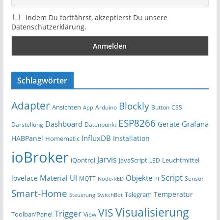
Indem Du fortfährst, akzeptierst Du unsere
Datenschutzerklärung.
Schlagwörter
Adapter
Blockly
Ansichten
Arduino
Button
App
CSS
ESP8266
Dashboard
Grafana
Geräte
Darstellung
Datenpunkt
InfluxDB
HABPanel
Installation
Homematic
ioBroker
Jarvis
iQontrol
JavaScript
Leuchtmittel
LED
Script
Material UI
Objekte
lovelace
MQTT
Sensor
Node-RED
PI
Smart-Home
Temperatur
Telegram
Steuerung
SwitchBot
Visualisierung
VIS
Trigger
Toolbar/Panel
View