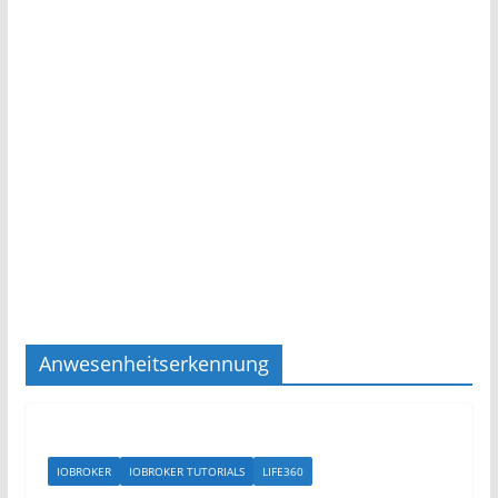
Anwesenheitserkennung
IOBROKER
IOBROKER TUTORIALS
LIFE360