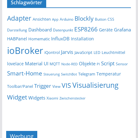
Schlagwörter
Adapter
Blockly
Ansichten
Arduino
Button
App
CSS
ESP8266
Dashboard
Grafana
Geräte
Darstellung
Datenpunkt
InfluxDB
HABPanel
Installation
Homematic
ioBroker
Jarvis
iQontrol
JavaScript
Leuchtmittel
LED
Script
Material UI
Objekte
lovelace
MQTT
Sensor
Node-RED
PI
Smart-Home
Temperatur
Telegram
Steuerung
SwitchBot
Visualisierung
VIS
Trigger
Toolbar/Panel
View
Widget
Widgets
Xiaomi
Zwischenstecker
Werbung