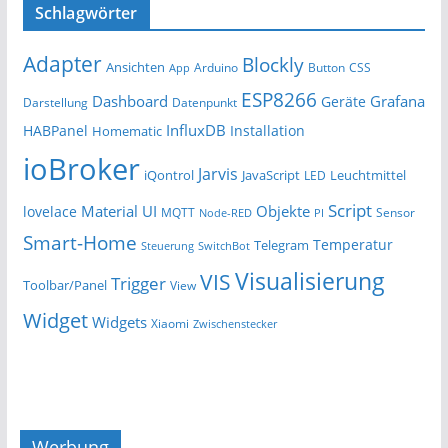
Schlagwörter
Adapter
Blockly
Ansichten
Arduino
Button
App
CSS
ESP8266
Dashboard
Grafana
Geräte
Darstellung
Datenpunkt
InfluxDB
HABPanel
Installation
Homematic
ioBroker
Jarvis
iQontrol
JavaScript
Leuchtmittel
LED
Script
Material UI
Objekte
lovelace
MQTT
Sensor
Node-RED
PI
Smart-Home
Temperatur
Telegram
Steuerung
SwitchBot
Visualisierung
VIS
Trigger
Toolbar/Panel
View
Widget
Widgets
Xiaomi
Zwischenstecker
Werbung