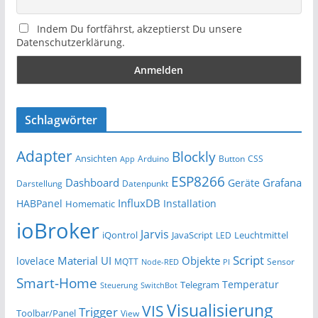
Indem Du fortfährst, akzeptierst Du unsere
Datenschutzerklärung.
Schlagwörter
Adapter
Blockly
Ansichten
Arduino
Button
App
CSS
ESP8266
Dashboard
Grafana
Geräte
Darstellung
Datenpunkt
InfluxDB
HABPanel
Installation
Homematic
ioBroker
Jarvis
iQontrol
JavaScript
Leuchtmittel
LED
Script
Material UI
Objekte
lovelace
MQTT
Sensor
Node-RED
PI
Smart-Home
Temperatur
Telegram
Steuerung
SwitchBot
Visualisierung
VIS
Trigger
Toolbar/Panel
View