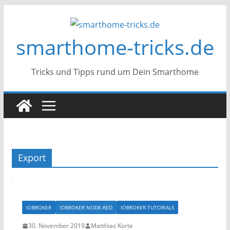
Zum
Inhalt
smarthome-tricks.de
springen
Tricks und Tipps rund um Dein Smarthome
Export
IOBROKER
IOBROKER NODE-RED
IOBROKER TUTORIALS
30. November 2019
Matthias Korte