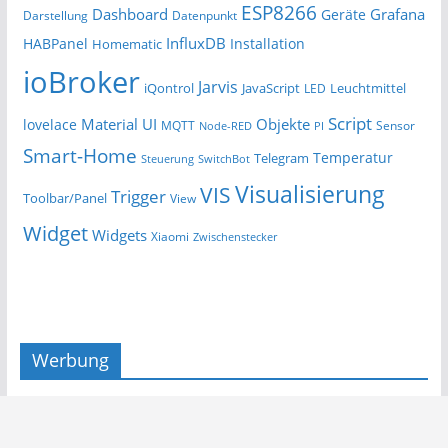
ESP8266
Dashboard
Grafana
Geräte
Darstellung
Datenpunkt
InfluxDB
HABPanel
Installation
Homematic
ioBroker
Jarvis
iQontrol
JavaScript
Leuchtmittel
LED
Script
Material UI
Objekte
lovelace
MQTT
Sensor
Node-RED
PI
Smart-Home
Temperatur
Telegram
Steuerung
SwitchBot
Visualisierung
VIS
Trigger
Toolbar/Panel
View
Widget
Widgets
Xiaomi
Zwischenstecker
Werbung