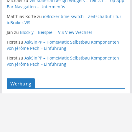
Michael
zu
VIS Material Design Widgets – Teil 2.1 – Top App
Bar Navigation – Untermenüs
Matthias Korte
zu
ioBroker time-switch – Zeitschaltuhr für
ioBroker.VIS
Jan
zu
Blockly – Beispiel – VIS View Wechsel
Horst
zu
AskSinPP – HomeMatic Selbstbau Komponenten
von Jérôme Pech – Einführung
Horst
zu
AskSinPP – HomeMatic Selbstbau Komponenten
von Jérôme Pech – Einführung
Werbung