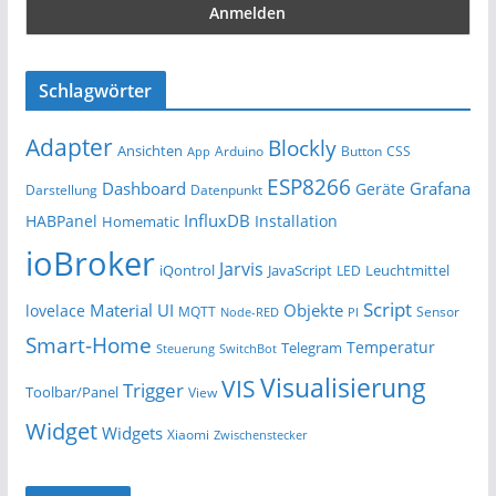
Schlagwörter
Adapter
Blockly
Ansichten
Arduino
Button
App
CSS
ESP8266
Dashboard
Grafana
Geräte
Darstellung
Datenpunkt
InfluxDB
HABPanel
Installation
Homematic
ioBroker
Jarvis
iQontrol
JavaScript
Leuchtmittel
LED
Script
Material UI
Objekte
lovelace
MQTT
Sensor
Node-RED
PI
Smart-Home
Temperatur
Telegram
Steuerung
SwitchBot
Visualisierung
VIS
Trigger
Toolbar/Panel
View
Widget
Widgets
Xiaomi
Zwischenstecker