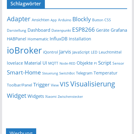
Schlagwörter
Adapter
Blockly
Ansichten
Arduino
Button
App
CSS
ESP8266
Dashboard
Grafana
Geräte
Darstellung
Datenpunkt
InfluxDB
HABPanel
Installation
Homematic
ioBroker
Jarvis
iQontrol
JavaScript
Leuchtmittel
LED
Script
Material UI
Objekte
lovelace
MQTT
Sensor
Node-RED
PI
Smart-Home
Temperatur
Telegram
Steuerung
SwitchBot
Visualisierung
VIS
Trigger
Toolbar/Panel
View
Widget
Widgets
Xiaomi
Zwischenstecker
Werbung