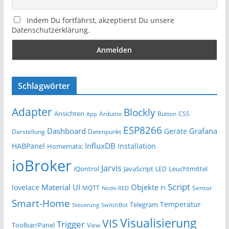
Indem Du fortfährst, akzeptierst Du unsere
Datenschutzerklärung.
Schlagwörter
Adapter
Blockly
Ansichten
Arduino
Button
App
CSS
ESP8266
Dashboard
Grafana
Geräte
Darstellung
Datenpunkt
InfluxDB
HABPanel
Installation
Homematic
ioBroker
Jarvis
iQontrol
JavaScript
Leuchtmittel
LED
Script
Material UI
Objekte
lovelace
MQTT
Sensor
Node-RED
PI
Smart-Home
Temperatur
Telegram
Steuerung
SwitchBot
Visualisierung
VIS
Trigger
Toolbar/Panel
View