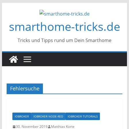
Zum
Inhalt
smarthome-tricks.de
springen
Tricks und Tipps rund um Dein Smarthome
Fehlersuche
IOBROKER
IOBROKER NODE-RED
IOBROKER TUTORIALS
30. November 2019
Matthias Korte