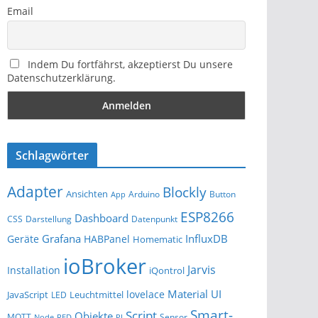
Email
Indem Du fortfährst, akzeptierst Du unsere
Datenschutzerklärung.
Schlagwörter
Adapter
Blockly
Ansichten
Arduino
Button
App
ESP8266
Dashboard
Darstellung
Datenpunkt
CSS
Grafana
InfluxDB
Geräte
HABPanel
Homematic
ioBroker
Jarvis
Installation
iQontrol
Material UI
lovelace
JavaScript
Leuchtmittel
LED
Smart-
Script
Objekte
MQTT
Sensor
Node-RED
PI