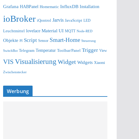
Grafana
InfluxDB
Installation
HABPanel
Homematic
ioBroker
Jarvis
iQontrol
JavaScript
LED
lovelace
Material UI
Leuchtmittel
MQTT
Node-RED
Smart-Home
Script
Objekte
Sensor
Steuerung
PI
Trigger
Telegram
Temperatur
Toolbar/Panel
SwitchBot
View
Visualisierung
VIS
Widget
Widgets
Xiaomi
Zwischenstecker
Werbung