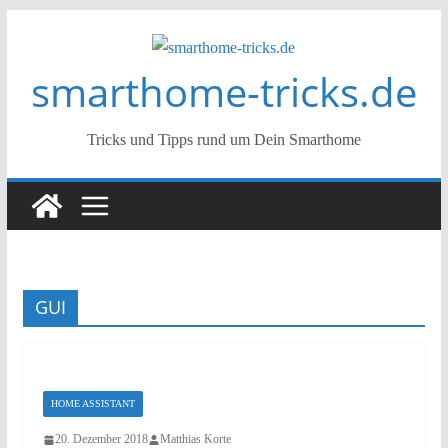
Zum
Inhalt
smarthome-tricks.de
springen
Tricks und Tipps rund um Dein Smarthome
GUI
HOME ASSISTANT
20. Dezember 2018
Matthias Korte