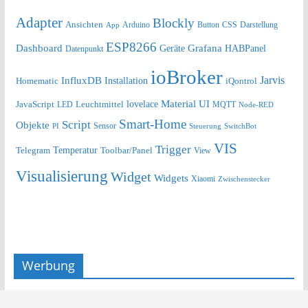
Adapter
Blockly
Ansichten
Arduino
Button
Darstellung
App
CSS
ESP8266
Dashboard
Grafana
Geräte
HABPanel
Datenpunkt
ioBroker
Jarvis
InfluxDB
Installation
Homematic
iQontrol
lovelace
Material UI
JavaScript
Leuchtmittel
LED
MQTT
Node-RED
Smart-Home
Script
Objekte
Sensor
Steuerung
SwitchBot
PI
VIS
Trigger
Telegram
Temperatur
Toolbar/Panel
View
Visualisierung
Widget
Widgets
Xiaomi
Zwischenstecker
Werbung