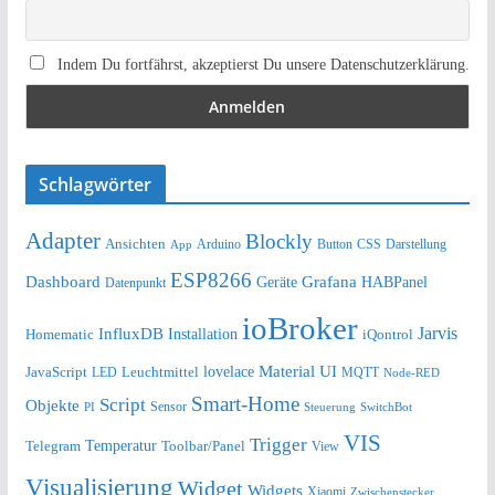
Indem Du fortfährst, akzeptierst Du unsere Datenschutzerklärung.
Schlagwörter
Adapter
Blockly
Ansichten
Arduino
Button
Darstellung
App
CSS
ESP8266
Dashboard
Grafana
Geräte
HABPanel
Datenpunkt
ioBroker
Jarvis
InfluxDB
Installation
Homematic
iQontrol
lovelace
Material UI
JavaScript
Leuchtmittel
LED
MQTT
Node-RED
Smart-Home
Script
Objekte
Sensor
Steuerung
SwitchBot
PI
VIS
Trigger
Telegram
Temperatur
Toolbar/Panel
View
Visualisierung
Widget
Widgets
Xiaomi
Zwischenstecker