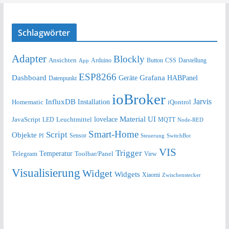
Schlagwörter
Adapter
Blockly
Ansichten
Arduino
Button
Darstellung
App
CSS
ESP8266
Dashboard
Grafana
Geräte
HABPanel
Datenpunkt
ioBroker
Jarvis
InfluxDB
Installation
Homematic
iQontrol
lovelace
Material UI
JavaScript
Leuchtmittel
LED
MQTT
Node-RED
Smart-Home
Script
Objekte
Sensor
Steuerung
SwitchBot
PI
VIS
Trigger
Telegram
Temperatur
Toolbar/Panel
View
Visualisierung
Widget
Widgets
Xiaomi
Zwischenstecker