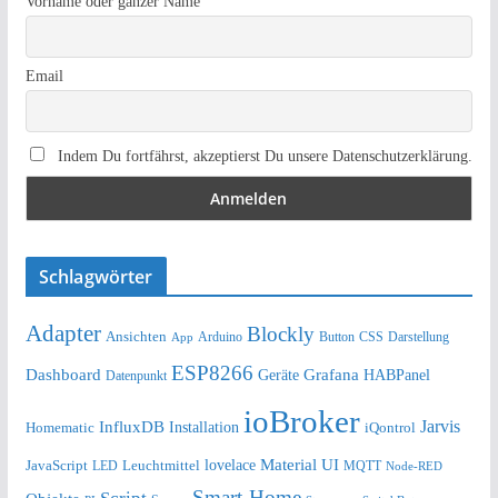
Vorname oder ganzer Name
Email
Indem Du fortfährst, akzeptierst Du unsere Datenschutzerklärung.
Schlagwörter
Adapter
Blockly
Ansichten
Arduino
Button
Darstellung
App
CSS
ESP8266
Dashboard
Grafana
Geräte
HABPanel
Datenpunkt
ioBroker
Jarvis
InfluxDB
Installation
Homematic
iQontrol
lovelace
Material UI
JavaScript
Leuchtmittel
LED
MQTT
Node-RED
Smart-Home