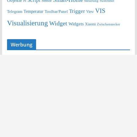
Script
Objekte
Sensor
Steuerung
SwitchBot
PI
VIS
Trigger
Telegram
Temperatur
Toolbar/Panel
View
Visualisierung
Widget
Widgets
Xiaomi
Zwischenstecker
Werbung