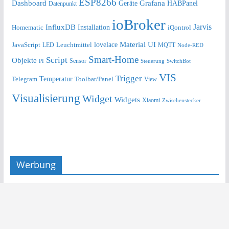
ESP8266
Dashboard
Grafana
Geräte
HABPanel
Datenpunkt
ioBroker
Jarvis
InfluxDB
Installation
Homematic
iQontrol
lovelace
Material UI
JavaScript
Leuchtmittel
LED
MQTT
Node-RED
Smart-Home
Script
Objekte
Sensor
Steuerung
SwitchBot
PI
VIS
Trigger
Telegram
Temperatur
Toolbar/Panel
View
Visualisierung
Widget
Widgets
Xiaomi
Zwischenstecker
Werbung