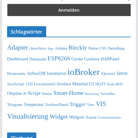
Schlagwörter
Adapter
Blockly
Ansichten
Arduino
Button
Darstellung
App
CSS
ESP8266
Dashboard
Grafana
Geräte
HABPanel
Datenpunkt
ioBroker
Jarvis
InfluxDB
Installation
Homematic
iQontrol
lovelace
Material UI
JavaScript
Leuchtmittel
LED
MQTT
Node-RED
Smart-Home
Script
Objekte
Sensor
Steuerung
SwitchBot
PI
VIS
Trigger
Telegram
Temperatur
Toolbar/Panel
View
Visualisierung
Widget
Widgets
Xiaomi
Zwischenstecker