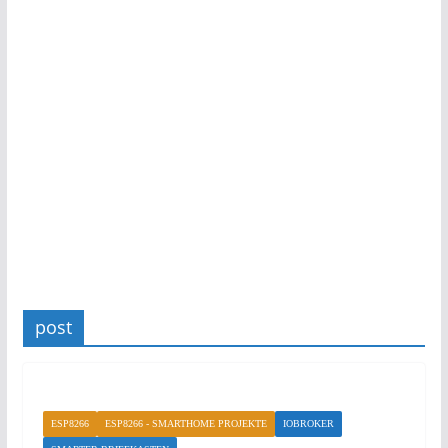
post
ESP8266
ESP8266 - SMARTHOME PROJEKTE
IOBROKER