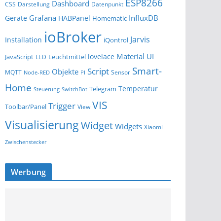
ESP8266
Dashboard
Darstellung
Datenpunkt
CSS
Grafana
InfluxDB
Geräte
HABPanel
Homematic
ioBroker
Jarvis
Installation
iQontrol
Material UI
lovelace
JavaScript
Leuchtmittel
LED
Smart-
Script
Objekte
MQTT
Sensor
Node-RED
PI
Home
Temperatur
Telegram
Steuerung
SwitchBot
VIS
Trigger
Toolbar/Panel
View
Visualisierung
Widget
Widgets
Xiaomi
Zwischenstecker
Werbung