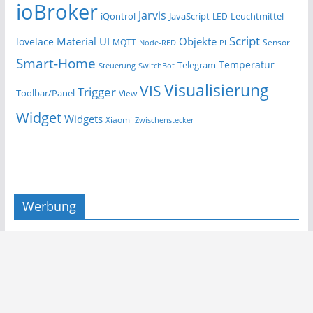
ioBroker
Jarvis
iQontrol
JavaScript
Leuchtmittel
LED
Script
Material UI
Objekte
lovelace
MQTT
Sensor
Node-RED
PI
Smart-Home
Temperatur
Telegram
Steuerung
SwitchBot
Visualisierung
VIS
Trigger
Toolbar/Panel
View
Widget
Widgets
Xiaomi
Zwischenstecker
Werbung