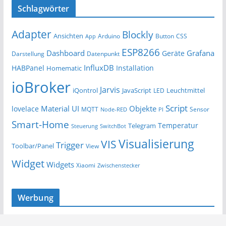
Schlagwörter
Adapter
Blockly
Ansichten
Arduino
Button
App
CSS
ESP8266
Dashboard
Grafana
Geräte
Darstellung
Datenpunkt
InfluxDB
HABPanel
Installation
Homematic
ioBroker
Jarvis
iQontrol
JavaScript
Leuchtmittel
LED
Script
Material UI
Objekte
lovelace
MQTT
Sensor
Node-RED
PI
Smart-Home
Temperatur
Telegram
Steuerung
SwitchBot
Visualisierung
VIS
Trigger
Toolbar/Panel
View
Widget
Widgets
Xiaomi
Zwischenstecker
Werbung