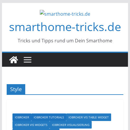
Zum
Inhalt
smarthome-tricks.de
springen
Tricks und Tipps rund um Dein Smarthome
Style
IOBROKER
IOBROKER TUTORIALS
IOBROKER VIS TABLE WIDGET
IOBROKER VIS WIDGETS
IOBROKER VISUALISIERUNG