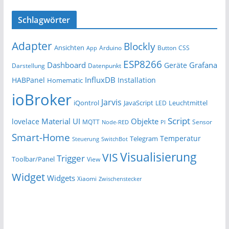
Schlagwörter
Adapter
Blockly
Ansichten
Arduino
Button
App
CSS
ESP8266
Dashboard
Grafana
Geräte
Darstellung
Datenpunkt
InfluxDB
HABPanel
Installation
Homematic
ioBroker
Jarvis
iQontrol
JavaScript
Leuchtmittel
LED
Script
Material UI
Objekte
lovelace
MQTT
Sensor
Node-RED
PI
Smart-Home
Temperatur
Telegram
Steuerung
SwitchBot
Visualisierung
VIS
Trigger
Toolbar/Panel
View
Widget
Widgets
Xiaomi
Zwischenstecker