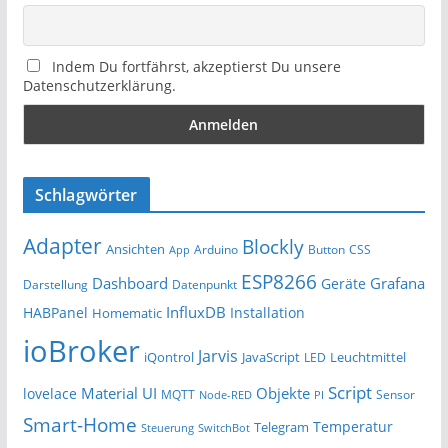
Indem Du fortfährst, akzeptierst Du unsere
Datenschutzerklärung.
Schlagwörter
Adapter
Blockly
Ansichten
Arduino
Button
App
CSS
ESP8266
Dashboard
Grafana
Geräte
Darstellung
Datenpunkt
InfluxDB
HABPanel
Installation
Homematic
ioBroker
Jarvis
iQontrol
JavaScript
Leuchtmittel
LED
Script
Material UI
Objekte
lovelace
MQTT
Sensor
Node-RED
PI
Smart-Home
Temperatur
Telegram
Steuerung
SwitchBot