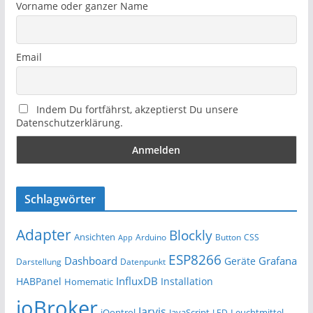
Vorname oder ganzer Name
Email
Indem Du fortfährst, akzeptierst Du unsere
Datenschutzerklärung.
Schlagwörter
Adapter
Blockly
Ansichten
Arduino
Button
App
CSS
ESP8266
Dashboard
Grafana
Geräte
Darstellung
Datenpunkt
InfluxDB
HABPanel
Installation
Homematic
ioBroker
Jarvis
iQontrol
JavaScript
Leuchtmittel
LED