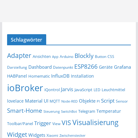
Schlagwörter
Adapter
Blockly
Ansichten
Arduino
Button
App
CSS
ESP8266
Dashboard
Grafana
Geräte
Darstellung
Datenpunkt
InfluxDB
HABPanel
Installation
Homematic
ioBroker
Jarvis
iQontrol
JavaScript
Leuchtmittel
LED
Script
Material UI
Objekte
lovelace
MQTT
Sensor
Node-RED
PI
Smart-Home
Temperatur
Telegram
Steuerung
SwitchBot
Visualisierung
VIS
Trigger
Toolbar/Panel
View
Widget
Widgets
Xiaomi
Zwischenstecker