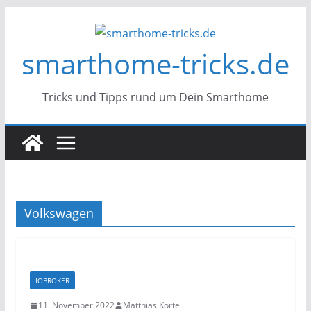
Zum
Inhalt
smarthome-tricks.de
springen
Tricks und Tipps rund um Dein Smarthome
Volkswagen
IOBROKER
11. November 2022
Matthias Korte