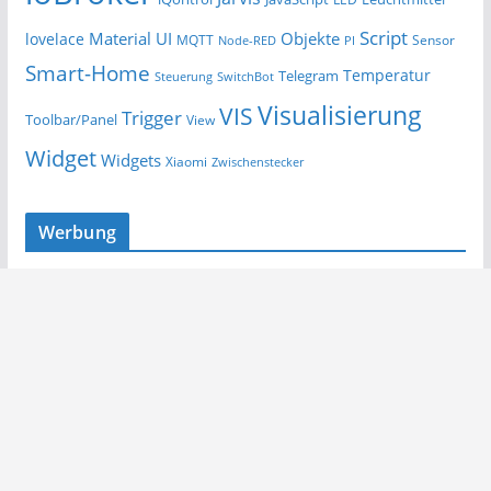
Script
Material UI
Objekte
lovelace
MQTT
Sensor
Node-RED
PI
Smart-Home
Temperatur
Telegram
Steuerung
SwitchBot
Visualisierung
VIS
Trigger
Toolbar/Panel
View
Widget
Widgets
Xiaomi
Zwischenstecker
Werbung