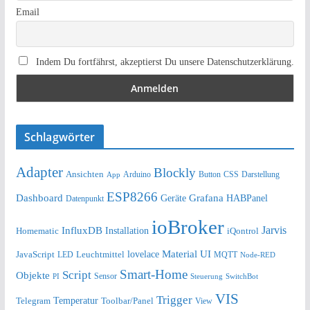
Email
Indem Du fortfährst, akzeptierst Du unsere Datenschutzerklärung.
Schlagwörter
Adapter
Blockly
Ansichten
Arduino
Button
Darstellung
App
CSS
ESP8266
Dashboard
Grafana
Geräte
HABPanel
Datenpunkt
ioBroker
Jarvis
InfluxDB
Installation
Homematic
iQontrol
lovelace
Material UI
JavaScript
Leuchtmittel
LED
MQTT
Node-RED
Smart-Home
Script
Objekte
Sensor
Steuerung
SwitchBot
PI
VIS
Trigger
Telegram
Temperatur
Toolbar/Panel
View