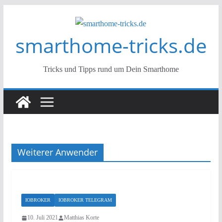
Zum
Inhalt
smarthome-tricks.de
springen
Tricks und Tipps rund um Dein Smarthome
Weiterer Anwender
IOBROKER
IOBROKER TELEGRAM
10. Juli 2021
Matthias Korte