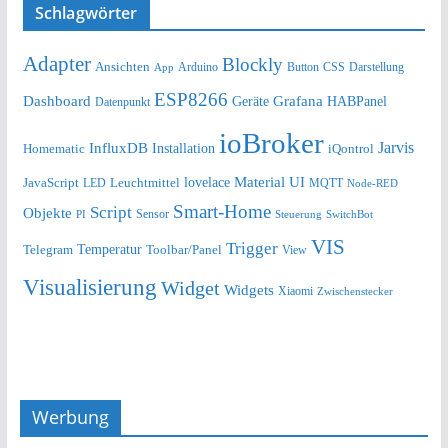
Schlagwörter
Adapter
Blockly
Ansichten
Arduino
Button
Darstellung
App
CSS
ESP8266
Dashboard
Grafana
Geräte
HABPanel
Datenpunkt
ioBroker
Jarvis
InfluxDB
Installation
Homematic
iQontrol
lovelace
Material UI
JavaScript
Leuchtmittel
LED
MQTT
Node-RED
Smart-Home
Script
Objekte
Sensor
Steuerung
SwitchBot
PI
VIS
Trigger
Telegram
Temperatur
Toolbar/Panel
View
Visualisierung
Widget
Widgets
Xiaomi
Zwischenstecker
Werbung