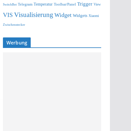
Trigger
Telegram
Temperatur
Toolbar/Panel
SwitchBot
View
Visualisierung
VIS
Widget
Widgets
Xiaomi
Zwischenstecker
Werbung