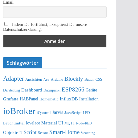
Email
Indem Du fortfährst, akzeptierst Du unsere
Datenschutzerklärung.
Schlagwörter
Adapter
Blockly
Ansichten
Arduino
Button
App
CSS
ESP8266
Dashboard
Geräte
Darstellung
Datenpunkt
Grafana
InfluxDB
Installation
HABPanel
Homematic
ioBroker
Jarvis
iQontrol
JavaScript
LED
lovelace
Material UI
Leuchtmittel
MQTT
Node-RED
Smart-Home
Script
Objekte
Sensor
Steuerung
PI