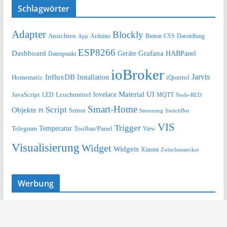
Schlagwörter
Adapter
Blockly
Ansichten
Arduino
Button
Darstellung
App
CSS
ESP8266
Dashboard
Grafana
Geräte
HABPanel
Datenpunkt
ioBroker
Jarvis
InfluxDB
Installation
Homematic
iQontrol
lovelace
Material UI
JavaScript
Leuchtmittel
LED
MQTT
Node-RED
Smart-Home
Script
Objekte
Sensor
Steuerung
SwitchBot
PI
VIS
Trigger
Telegram
Temperatur
Toolbar/Panel
View
Visualisierung
Widget
Widgets
Xiaomi
Zwischenstecker
Werbung