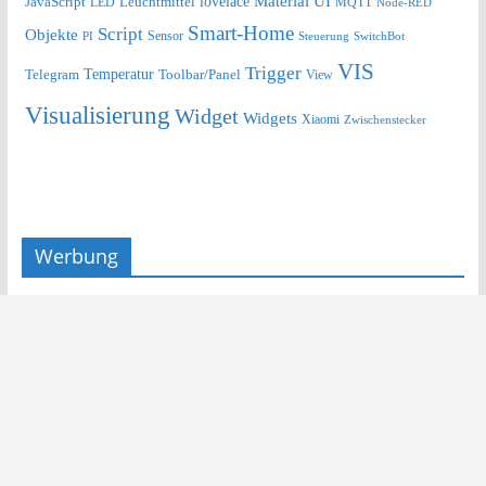
lovelace
Material UI
JavaScript
Leuchtmittel
LED
MQTT
Node-RED
Smart-Home
Script
Objekte
Sensor
Steuerung
SwitchBot
PI
VIS
Trigger
Telegram
Temperatur
Toolbar/Panel
View
Visualisierung
Widget
Widgets
Xiaomi
Zwischenstecker
Werbung