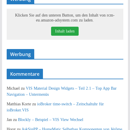
Klicken Sie auf den unteren Button, um den Inhalt von rcm-
eu.amazon-adsystem.com zu laden.
Inhalt laden
Werbung
Kommentare
Michael
zu
VIS Material Design Widgets – Teil 2.1 – Top App Bar
Navigation – Untermenüs
Matthias Korte
zu
ioBroker time-switch – Zeitschaltuhr für
ioBroker.VIS
Jan
zu
Blockly – Beispiel – VIS View Wechsel
Horst
zu
AskSinPP – HomeMatic Selbstbau Komponenten von Jérôme