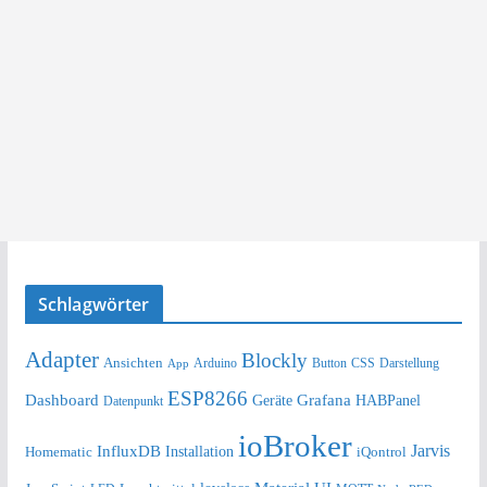
Schlagwörter
Adapter
Blockly
Ansichten
Arduino
Button
Darstellung
App
CSS
ESP8266
Dashboard
Grafana
Geräte
HABPanel
Datenpunkt
ioBroker
Jarvis
InfluxDB
Installation
Homematic
iQontrol