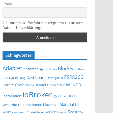
Email
Indem Du fortfährst, akzeptierst Du unsere
Datenschutzerklärung.
Schlagwörter
Adapter
Blockly
Ansichten
Arduino
Button
App
ESP8266
Dashboard
Darstellung
Datenpunkt
CSS
Grafana
InfluxDB
Geräte
HABPanel
Homematic
ioBroker
Jarvis
Installation
iQontrol
Material UI
lovelace
JavaScript
Leuchtmittel
LED
Smart-
Script
Objekte
MQTT
Sensor
Node-RED
PI