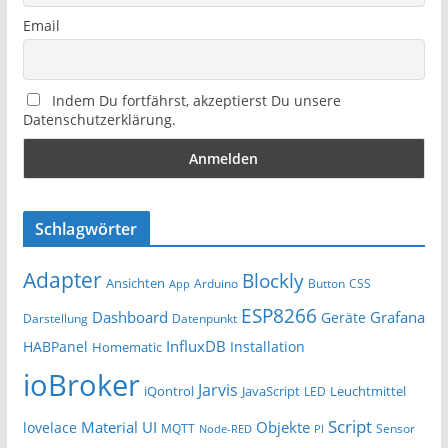
Email
Indem Du fortfährst, akzeptierst Du unsere
Datenschutzerklärung.
Schlagwörter
Adapter
Blockly
Ansichten
Arduino
Button
App
CSS
ESP8266
Dashboard
Grafana
Geräte
Darstellung
Datenpunkt
InfluxDB
HABPanel
Installation
Homematic
ioBroker
Jarvis
iQontrol
JavaScript
Leuchtmittel
LED
Script
Material UI
Objekte
lovelace
MQTT
Sensor
Node-RED
PI