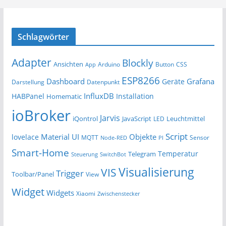
Schlagwörter
Adapter
Blockly
Ansichten
Arduino
Button
App
CSS
ESP8266
Dashboard
Grafana
Geräte
Darstellung
Datenpunkt
InfluxDB
HABPanel
Installation
Homematic
ioBroker
Jarvis
iQontrol
JavaScript
Leuchtmittel
LED
Script
Material UI
Objekte
lovelace
MQTT
Sensor
Node-RED
PI
Smart-Home
Temperatur
Telegram
Steuerung
SwitchBot
Visualisierung
VIS
Trigger
Toolbar/Panel
View
Widget
Widgets
Xiaomi
Zwischenstecker