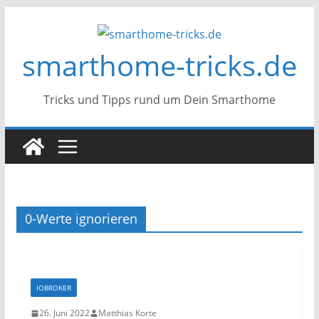
Zum
Inhalt
smarthome-tricks.de
springen
Tricks und Tipps rund um Dein Smarthome
0-Werte ignorieren
IOBROKER
26. Juni 2022
Matthias Korte