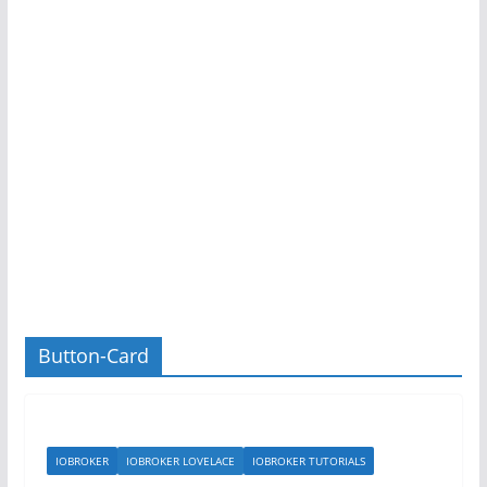
Button-Card
IOBROKER
IOBROKER LOVELACE
IOBROKER TUTORIALS