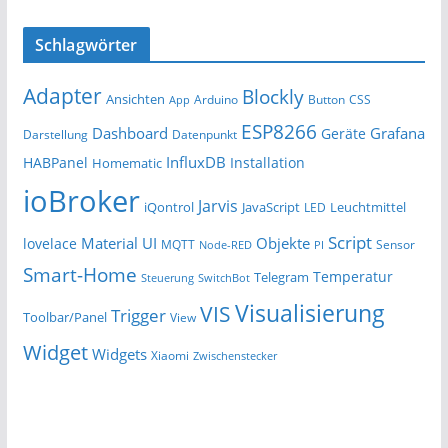
Schlagwörter
Adapter
Blockly
Ansichten
Arduino
Button
App
CSS
ESP8266
Dashboard
Grafana
Geräte
Darstellung
Datenpunkt
InfluxDB
HABPanel
Installation
Homematic
ioBroker
Jarvis
iQontrol
JavaScript
Leuchtmittel
LED
Script
Material UI
Objekte
lovelace
MQTT
Sensor
Node-RED
PI
Smart-Home
Temperatur
Telegram
Steuerung
SwitchBot
Visualisierung
VIS
Trigger
Toolbar/Panel
View
Widget
Widgets
Xiaomi
Zwischenstecker