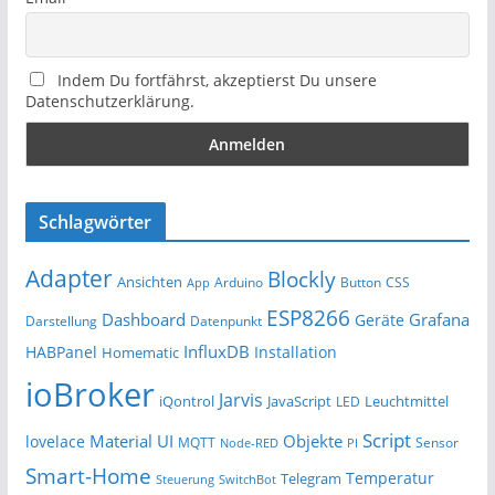
Indem Du fortfährst, akzeptierst Du unsere
Datenschutzerklärung.
Schlagwörter
Adapter
Blockly
Ansichten
Arduino
Button
App
CSS
ESP8266
Dashboard
Grafana
Geräte
Darstellung
Datenpunkt
InfluxDB
HABPanel
Installation
Homematic
ioBroker
Jarvis
iQontrol
JavaScript
Leuchtmittel
LED
Script
Material UI
Objekte
lovelace
MQTT
Sensor
Node-RED
PI
Smart-Home
Temperatur
Telegram
Steuerung
SwitchBot