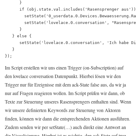
      }

      if (obj.state.val.includes('Rasensprenger aus'))
        setState('0_userdata.0.Devices.Bewaesserung.Ra
        setState('lovelace.0.conversation', "Rasenspre
      }      

   } else {

      setState('lovelace.0.conversation', 'Ich habe Di
   }

Im Script erstellen wir uns einen Trigger (on-Subscription) auf
den lovelace conversation Datenpunkt. Hierbei lösen wir den
Trigger nur für Ereignisse mit dem ack-State false aus, da wir ja
nur auf Fragen reagieren wollen. Im Script prüfen wir dann, ob
Texte zur Steuerung unseres Rasensprengers enthalten sind. Wenn
wir unsere definierten Keywords zur Steuerung von Aktoren
finden, können wir dann die entsprechenden Aktionen ausführen.
Zudem senden wir per setState(…) auch direkt eine Antwort an
die Visualisierung. Hierbei ist es wichtig, den ack-State auf true