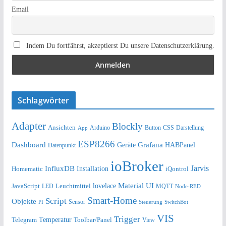
Email
Indem Du fortfährst, akzeptierst Du unsere Datenschutzerklärung.
Schlagwörter
Adapter
Blockly
Ansichten
Arduino
Button
Darstellung
App
CSS
ESP8266
Dashboard
Grafana
Geräte
HABPanel
Datenpunkt
ioBroker
Jarvis
InfluxDB
Installation
Homematic
iQontrol
lovelace
Material UI
JavaScript
Leuchtmittel
LED
MQTT
Node-RED
Smart-Home
Script
Objekte
Sensor
Steuerung
SwitchBot
PI
VIS
Trigger
Telegram
Temperatur
Toolbar/Panel
View