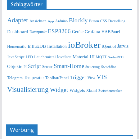
Schlagwörter
Adapter
Blockly
Ansichten
Arduino
Button
Darstellung
App
CSS
ESP8266
Dashboard
Grafana
Geräte
HABPanel
Datenpunkt
ioBroker
Jarvis
InfluxDB
Installation
Homematic
iQontrol
lovelace
Material UI
JavaScript
Leuchtmittel
LED
MQTT
Node-RED
Smart-Home
Script
Objekte
Sensor
Steuerung
SwitchBot
PI
VIS
Trigger
Telegram
Temperatur
Toolbar/Panel
View
Visualisierung
Widget
Widgets
Xiaomi
Zwischenstecker
Werbung