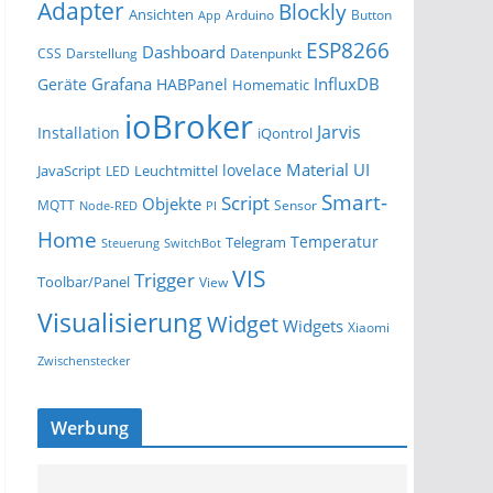
Adapter
Blockly
Ansichten
Arduino
Button
App
ESP8266
Dashboard
Darstellung
Datenpunkt
CSS
Grafana
InfluxDB
Geräte
HABPanel
Homematic
ioBroker
Jarvis
Installation
iQontrol
Material UI
lovelace
JavaScript
Leuchtmittel
LED
Smart-
Script
Objekte
MQTT
Sensor
Node-RED
PI
Home
Temperatur
Telegram
Steuerung
SwitchBot
VIS
Trigger
Toolbar/Panel
View
Visualisierung
Widget
Widgets
Xiaomi
Zwischenstecker
Werbung