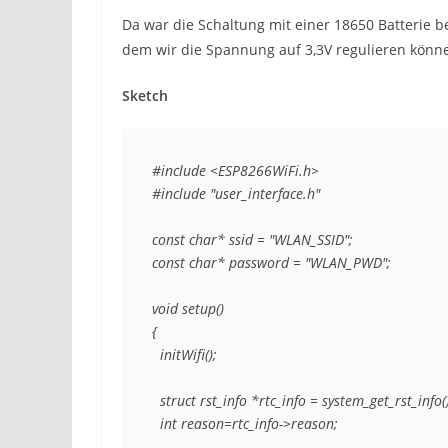
Da war die Schaltung mit einer 18650 Batterie 
dem wir die Spannung auf 3,3V regulieren könn
Sketch
#include <ESP8266WiFi.h>

#include "user_interface.h"

const char* ssid = "WLAN_SSID";

const char* password = "WLAN_PWD";

void setup()

{

  initWifi();

  struct rst_info *rtc_info = system_get_rst_info()
  int reason=rtc_info->reason;
