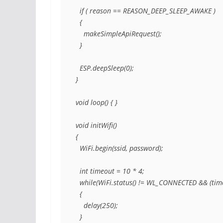
  if ( reason == REASON_DEEP_SLEEP_AWAKE )

  {

    makeSimpleApiRequest();

  }

  ESP.deepSleep(0);

}

void loop() { }

void initWifi()

{

  WiFi.begin(ssid, password);

  int timeout = 10 * 4;

  while(WiFi.status() != WL_CONNECTED && (timeo
  {

    delay(250);

  }
