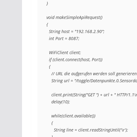
}

void makeSimpleApiRequest()

{

  String host = "192.168.2.90";

  int Port = 8087;

  WiFiClient client;

  if (client.connect(host, Port))

  {

    // URL die aufgerufen werden soll generieren

    String url = "/toggle/Datenpunkte.0.Sensorda
    client.print(String("GET ") + url + " HTTP/1.1\
    delay(10);

    while(client.available())

    {

      String line = client.readStringUntil('\r');

    }
