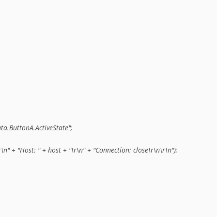
ta.ButtonA.ActiveState";

r\n" + "Host: " + host + "\r\n" + "Connection: close\r\n\r\n");
