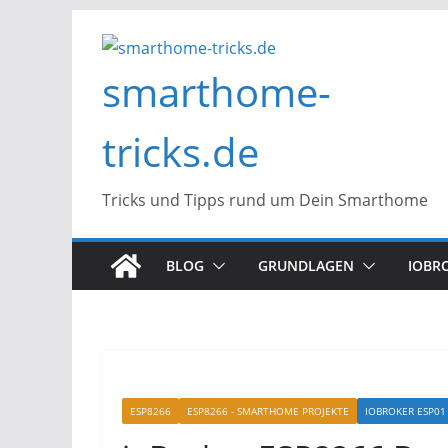
Zum
Inhalt
smarthome-
springen
tricks.de
Tricks und Tipps rund um Dein Smarthome
BLOG
GRUNDLAGEN
IOBR
ESP8266
ESP8266 - SMARTHOME PROJEKTE
IOBROKER ESP0