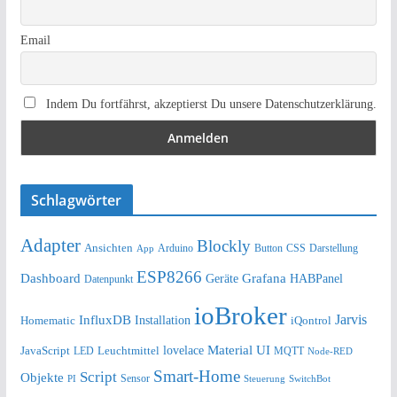
Email
Indem Du fortfährst, akzeptierst Du unsere Datenschutzerklärung.
Schlagwörter
Adapter
Blockly
Ansichten
Arduino
Button
Darstellung
App
CSS
ESP8266
Dashboard
Grafana
Geräte
HABPanel
Datenpunkt
ioBroker
Jarvis
InfluxDB
Installation
Homematic
iQontrol
lovelace
Material UI
JavaScript
Leuchtmittel
LED
MQTT
Node-RED
Smart-Home
Script
Objekte
Sensor
Steuerung
SwitchBot
PI