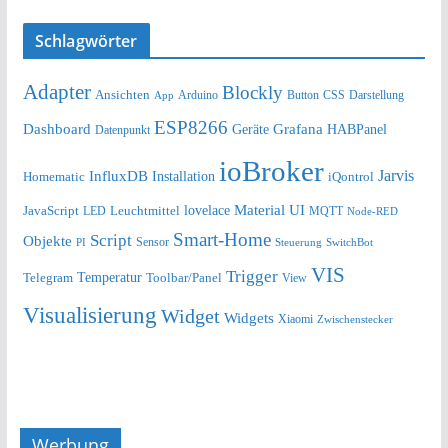
Schlagwörter
Adapter
Blockly
Ansichten
Arduino
Button
Darstellung
App
CSS
ESP8266
Dashboard
Grafana
Geräte
HABPanel
Datenpunkt
ioBroker
Jarvis
InfluxDB
Installation
Homematic
iQontrol
lovelace
Material UI
JavaScript
Leuchtmittel
LED
MQTT
Node-RED
Smart-Home
Script
Objekte
Sensor
Steuerung
SwitchBot
PI
VIS
Trigger
Telegram
Temperatur
Toolbar/Panel
View
Visualisierung
Widget
Widgets
Xiaomi
Zwischenstecker
Werbung