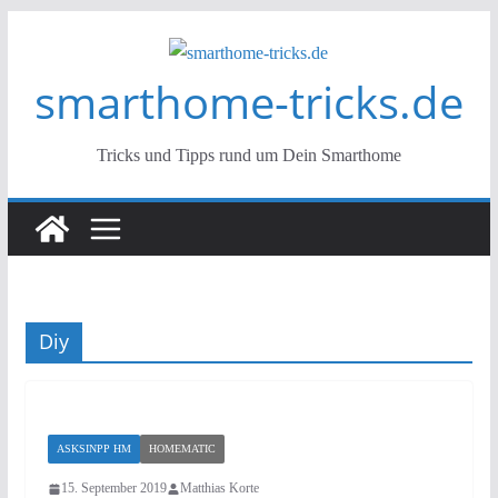
Zum
Inhalt
smarthome-tricks.de
springen
Tricks und Tipps rund um Dein Smarthome
Diy
ASKSINPP HM
HOMEMATIC
15. September 2019
Matthias Korte