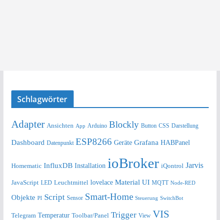
Schlagwörter
Adapter
Blockly
Ansichten
Arduino
Button
Darstellung
App
CSS
ESP8266
Dashboard
Grafana
Geräte
HABPanel
Datenpunkt
ioBroker
Jarvis
InfluxDB
Installation
Homematic
iQontrol
lovelace
Material UI
JavaScript
Leuchtmittel
LED
MQTT
Node-RED
Smart-Home
Script
Objekte
Sensor
Steuerung
SwitchBot
PI
VIS
Trigger
Telegram
Temperatur
Toolbar/Panel
View