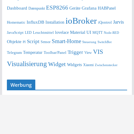
ESP8266
Dashboard
Grafana
Geräte
HABPanel
Datenpunkt
ioBroker
Jarvis
InfluxDB
Installation
Homematic
iQontrol
lovelace
Material UI
JavaScript
Leuchtmittel
LED
MQTT
Node-RED
Smart-Home
Script
Objekte
Sensor
Steuerung
SwitchBot
PI
VIS
Trigger
Telegram
Temperatur
Toolbar/Panel
View
Visualisierung
Widget
Widgets
Xiaomi
Zwischenstecker
Werbung