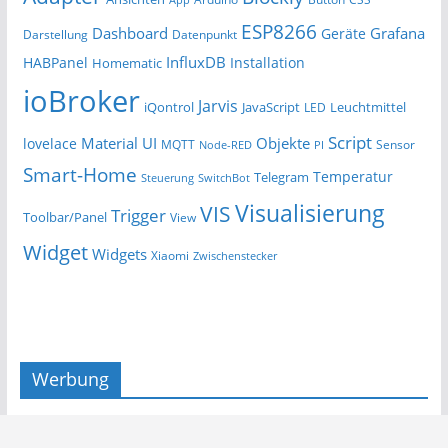
ESP8266
Dashboard
Grafana
Geräte
Darstellung
Datenpunkt
InfluxDB
HABPanel
Installation
Homematic
ioBroker
Jarvis
iQontrol
JavaScript
Leuchtmittel
LED
Script
Material UI
Objekte
lovelace
MQTT
Sensor
Node-RED
PI
Smart-Home
Temperatur
Telegram
Steuerung
SwitchBot
Visualisierung
VIS
Trigger
Toolbar/Panel
View
Widget
Widgets
Xiaomi
Zwischenstecker
Werbung