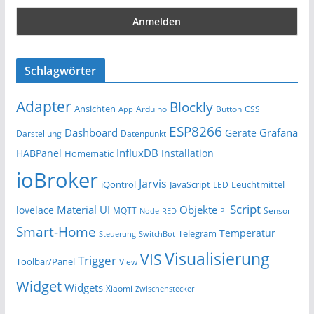
Schlagwörter
Adapter
Blockly
Ansichten
Arduino
Button
App
CSS
ESP8266
Dashboard
Grafana
Geräte
Darstellung
Datenpunkt
InfluxDB
HABPanel
Installation
Homematic
ioBroker
Jarvis
iQontrol
JavaScript
Leuchtmittel
LED
Script
Material UI
Objekte
lovelace
MQTT
Sensor
Node-RED
PI
Smart-Home
Temperatur
Telegram
Steuerung
SwitchBot
Visualisierung
VIS
Trigger
Toolbar/Panel
View
Widget
Widgets
Xiaomi
Zwischenstecker