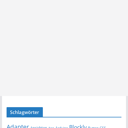
Schlagwörter
Adapter
Blockly
Ansichten
Arduino
Button
App
CSS