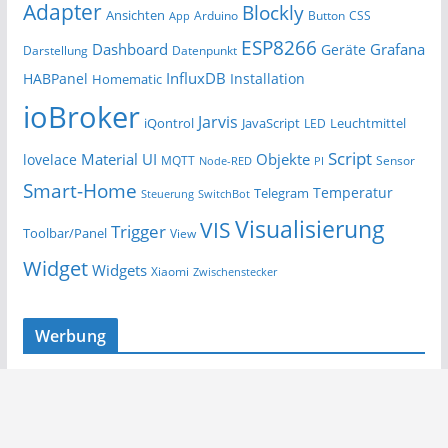
Adapter
Blockly
Ansichten
Arduino
Button
App
CSS
ESP8266
Dashboard
Grafana
Geräte
Darstellung
Datenpunkt
InfluxDB
HABPanel
Installation
Homematic
ioBroker
Jarvis
iQontrol
JavaScript
Leuchtmittel
LED
Script
Material UI
Objekte
lovelace
MQTT
Sensor
Node-RED
PI
Smart-Home
Temperatur
Telegram
Steuerung
SwitchBot
Visualisierung
VIS
Trigger
Toolbar/Panel
View
Widget
Widgets
Xiaomi
Zwischenstecker
Werbung