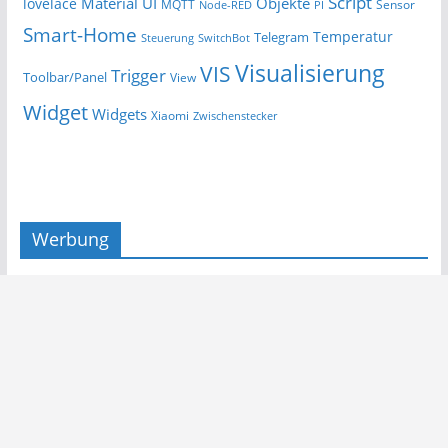
Script
Material UI
Objekte
lovelace
MQTT
Sensor
Node-RED
PI
Smart-Home
Temperatur
Telegram
Steuerung
SwitchBot
Visualisierung
VIS
Trigger
Toolbar/Panel
View
Widget
Widgets
Xiaomi
Zwischenstecker
Werbung