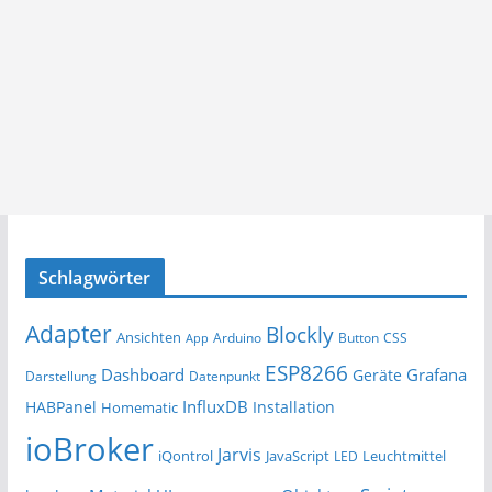
Schlagwörter
Adapter
Blockly
Ansichten
Arduino
Button
App
CSS
ESP8266
Dashboard
Grafana
Geräte
Darstellung
Datenpunkt
InfluxDB
HABPanel
Installation
Homematic
ioBroker
Jarvis
iQontrol
JavaScript
Leuchtmittel
LED