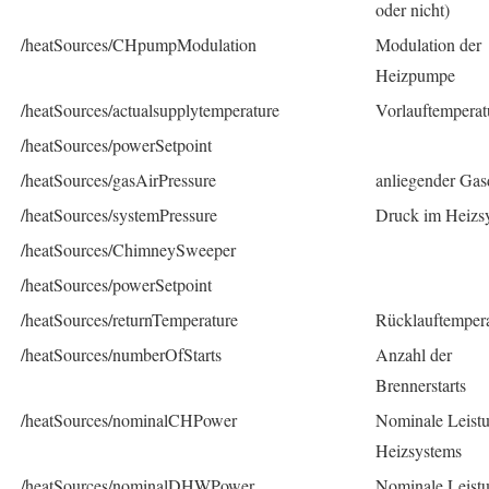
oder nicht)
/heatSources/CHpumpModulation
Modulation der
Heizpumpe
/heatSources/actualsupplytemperature
Vorlauftemperat
/heatSources/powerSetpoint
/heatSources/gasAirPressure
anliegender Gas
/heatSources/systemPressure
Druck im Heizs
/heatSources/ChimneySweeper
/heatSources/powerSetpoint
/heatSources/returnTemperature
Rücklauftemper
/heatSources/numberOfStarts
Anzahl der
Brennerstarts
/heatSources/nominalCHPower
Nominale Leist
Heizsystems
/heatSources/nominalDHWPower
Nominale Leist