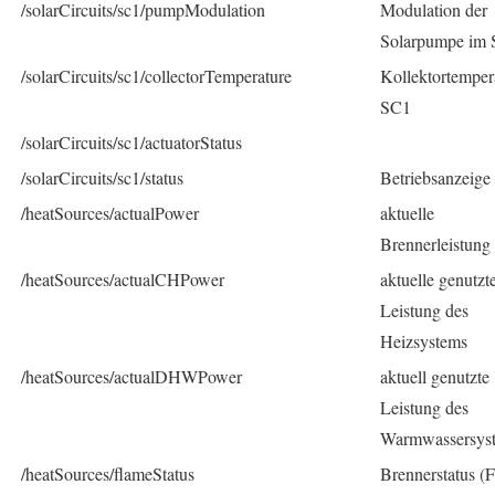
/solarCircuits/sc1/pumpModulation
Modulation der
Solarpumpe im
/solarCircuits/sc1/collectorTemperature
Kollektortemper
SC1
/solarCircuits/sc1/actuatorStatus
/solarCircuits/sc1/status
Betriebsanzeig
/heatSources/actualPower
aktuelle
Brennerleistung
/heatSources/actualCHPower
aktuelle genutzt
Leistung des
Heizsystems
/heatSources/actualDHWPower
aktuell genutzte
Leistung des
Warmwassersys
/heatSources/flameStatus
Brennerstatus 