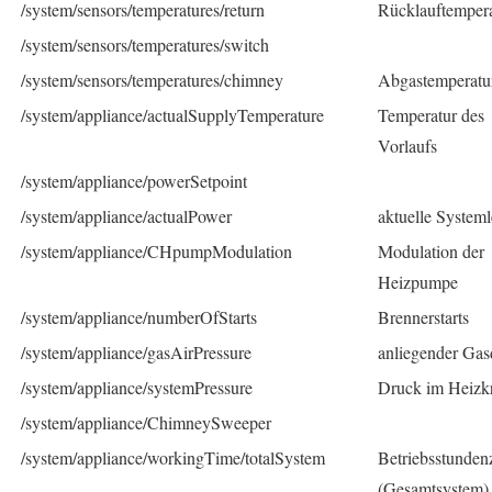
/system/sensors/temperatures/return
Rücklauftemper
/system/sensors/temperatures/switch
/system/sensors/temperatures/chimney
Abgastemperatu
/system/appliance/actualSupplyTemperature
Temperatur des
Vorlaufs
/system/appliance/powerSetpoint
/system/appliance/actualPower
aktuelle Systeml
/system/appliance/CHpumpModulation
Modulation der
Heizpumpe
/system/appliance/numberOfStarts
Brennerstarts
/system/appliance/gasAirPressure
anliegender Gas
/system/appliance/systemPressure
Druck im Heizkr
/system/appliance/ChimneySweeper
/system/appliance/workingTime/totalSystem
Betriebsstunden
(Gesamtsystem)