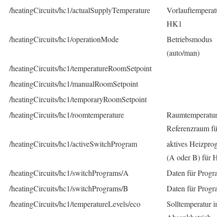
/heatingCircuits/hc1/actualSupplyTemperature
Vorlauftemperat
HK1
/heatingCircuits/hc1/operationMode
Betriebsmodus
(auto/man)
/heatingCircuits/hc1/temperatureRoomSetpoint
/heatingCircuits/hc1/manualRoomSetpoint
/heatingCircuits/hc1/temporaryRoomSetpoint
/heatingCircuits/hc1/roomtemperature
Raumtemperatur
Referenzraum f
/heatingCircuits/hc1/activeSwitchProgram
aktives Heizpr
(A oder B) für
/heatingCircuits/hc1/switchPrograms/A
Daten für Prog
/heatingCircuits/hc1/switchPrograms/B
Daten für Prog
/heatingCircuits/hc1/temperatureLevels/eco
Solltemperatur 