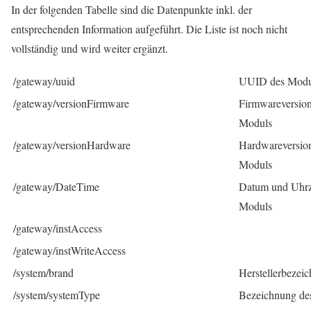
In der folgenden Tabelle sind die Datenpunkte inkl. der
entsprechenden Information aufgeführt. Die Liste ist noch nicht
vollständig und wird weiter ergänzt.
/gateway/uuid
UUID des Modu
/gateway/versionFirmware
Firmwareversion
Moduls
/gateway/versionHardware
Hardwareversio
Moduls
/gateway/DateTime
Datum und Uhrz
Moduls
/gateway/instAccess
/gateway/instWriteAccess
/system/brand
Herstellerbezei
/system/systemType
Bezeichnung de