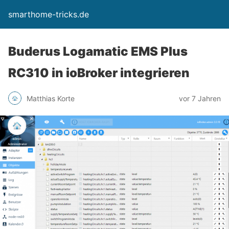
smarthome-tricks.de
Buderus Logamatic EMS Plus
RC310 in ioBroker integrieren
Matthias Korte
vor 7 Jahren