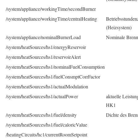
/system/appliance/workingTime/secondBurner
/system/appliance/workingTime/centralHeating
Betriebsstunden
(Heizsystem)
/system/appliance/nominalBurnerLoad
Nominale Brenne
/system/heatSources/hs1/energyReservoir
/system/heatSources/hs1/reservoirAlert
/system/heatSources/hs1/nominalFuelConsumption
/system/heatSources/hs1/fuelConsmptCorrFactor
/system/heatSources/hs1/actualModulation
/system/heatSources/hs1/actualPower
aktuelle Leistun
HK1
/system/heatSources/hs1/fuel/density
Dichte des Bren
/system/heatSources/hs1/fuel/caloricValue
/heatingCircuits/hc1/currentRoomSetpoint