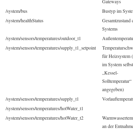
Gateways
/system/bus
Bustyp im Syst
/system/healthStatus
Gesamtzustand 
Systems
/system/sensors/temperatures/outdoor_t1
Außentemperatu
/system/sensors/temperatures/supply_t1_setpoint
Temperaturschw
für Heizsystem 
im System selbst
„Kessel-
Solltemperatur“
angegeben)
/system/sensors/temperatures/supply_t1
Vorlauftemperat
/system/sensors/temperatures/hotWater_t1
/system/sensors/temperatures/hotWater_t2
Warmwassertemp
an der Entnahm