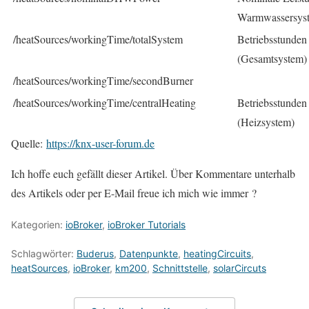
Warmwassersys
/heatSources/workingTime/totalSystem
Betriebsstunden
(Gesamtsystem)
/heatSources/workingTime/secondBurner
/heatSources/workingTime/centralHeating
Betriebsstunden
(Heizsystem)
Quelle:
https://knx-user-forum.de
Ich hoffe euch gefällt dieser Artikel. Über Kommentare unterhalb
des Artikels oder per E-Mail freue ich mich wie immer ?
Kategorien:
ioBroker
,
ioBroker Tutorials
Schlagwörter:
Buderus
,
Datenpunkte
,
heatingCircuits
,
heatSources
,
ioBroker
,
km200
,
Schnittstelle
,
solarCircuts