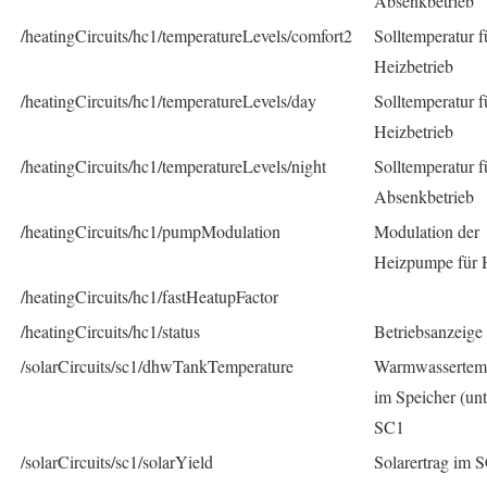
Absenkbetrieb
/heatingCircuits/hc1/temperatureLevels/comfort2
Solltemperatur f
Heizbetrieb
/heatingCircuits/hc1/temperatureLevels/day
Solltemperatur f
Heizbetrieb
/heatingCircuits/hc1/temperatureLevels/night
Solltemperatur f
Absenkbetrieb
/heatingCircuits/hc1/pumpModulation
Modulation der
Heizpumpe für
/heatingCircuits/hc1/fastHeatupFactor
/heatingCircuits/hc1/status
Betriebsanzeig
/solarCircuits/sc1/dhwTankTemperature
Warmwassertemp
im Speicher (unt
SC1
/solarCircuits/sc1/solarYield
Solarertrag im 