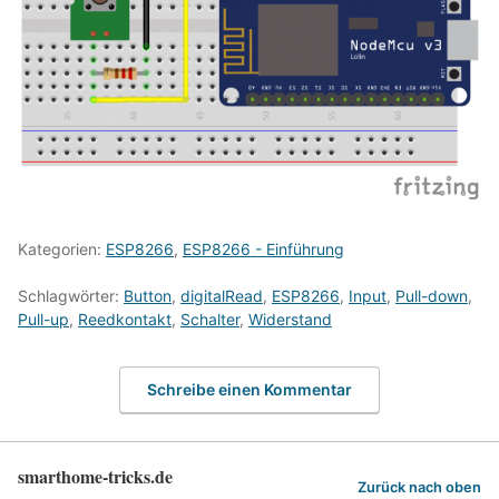
Kategorien:
ESP8266
,
ESP8266 - Einführung
Schlagwörter:
Button
,
digitalRead
,
ESP8266
,
Input
,
Pull-down
,
Pull-up
,
Reedkontakt
,
Schalter
,
Widerstand
Schreibe einen Kommentar
smarthome-tricks.de
Zurück nach oben