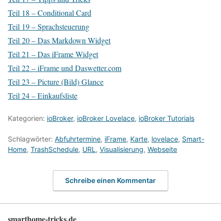
Teil 18 – Conditional Card
Teil 19 – Sprachsteuerung
Teil 20 – Das Markdown Widget
Teil 21 – Das iFrame Widget
Teil 22 – iFrame und Daswetter.com
Teil 23 – Picture (Bild) Glance
Teil 24 – Einkaufsliste
Kategorien:
ioBroker
,
ioBroker Lovelace
,
ioBroker Tutorials
Schlagwörter:
Abfuhrtermine
,
iFrame
,
Karte
,
lovelace
,
Smart-
Home
,
TrashSchedule
,
URL
,
Visualisierung
,
Webseite
Schreibe einen Kommentar
smarthome-tricks.de