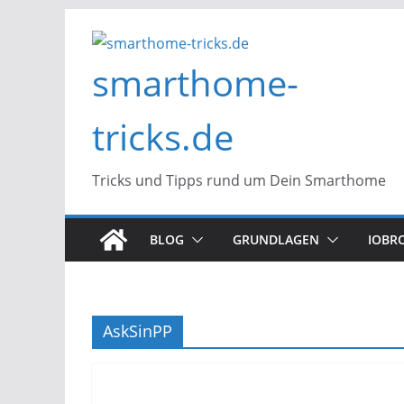
Zum
Inhalt
smarthome-
springen
tricks.de
Tricks und Tipps rund um Dein Smarthome
BLOG
GRUNDLAGEN
IOBR
AskSinPP