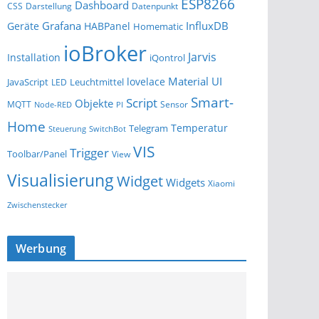
ESP8266
Dashboard
Darstellung
Datenpunkt
CSS
Grafana
InfluxDB
Geräte
HABPanel
Homematic
ioBroker
Jarvis
Installation
iQontrol
Material UI
lovelace
JavaScript
Leuchtmittel
LED
Smart-
Script
Objekte
MQTT
Sensor
Node-RED
PI
Home
Temperatur
Telegram
Steuerung
SwitchBot
VIS
Trigger
Toolbar/Panel
View
Visualisierung
Widget
Widgets
Xiaomi
Zwischenstecker
Werbung