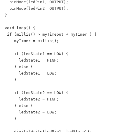
  pinMode(ledPin1, OUTPUT); 

  pinMode(ledPin2, OUTPUT); 

} 

void loop() { 

 if (millis() > myTimeout + myTimer ) {

    myTimer = millis();

    if (ledState1 == LOW) {

      ledState1 = HIGH;

    } else {

      ledState1 = LOW;

    }

    if (ledState2 == LOW) {

      ledState2 = HIGH;

    } else {

      ledState2 = LOW;

    }    

    digitalWrite(ledPin1, ledState1);
