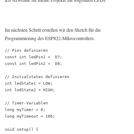
Im nächsten Schritt erstellen wir den Sketch für die
Programmierung des ESP822-Mikrocontrollers.
// Pins definieren 

const int ledPin1 =  D7;

const int ledPin2 =  D8;

// Initialstates definieren

int ledState1 = LOW;

int ledState2 = HIGH;

// Timer-Variablen

long myTimer = 0;

long myTimeout = 100;

void setup() { 
