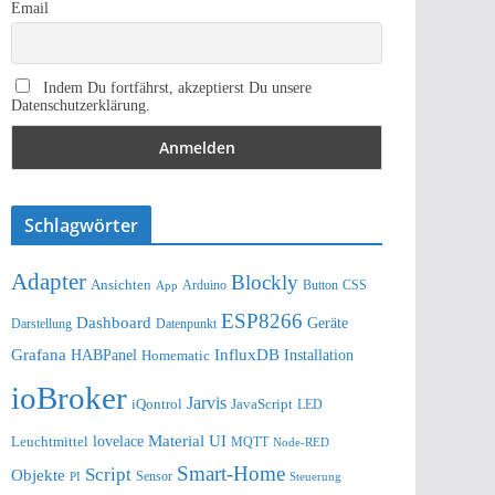
Email
Indem Du fortfährst, akzeptierst Du unsere
Datenschutzerklärung.
Schlagwörter
Adapter
Blockly
Ansichten
Arduino
Button
App
CSS
ESP8266
Dashboard
Geräte
Darstellung
Datenpunkt
Grafana
InfluxDB
Installation
HABPanel
Homematic
ioBroker
Jarvis
iQontrol
JavaScript
LED
lovelace
Material UI
Leuchtmittel
MQTT
Node-RED
Smart-Home
Script
Objekte
Sensor
Steuerung
PI