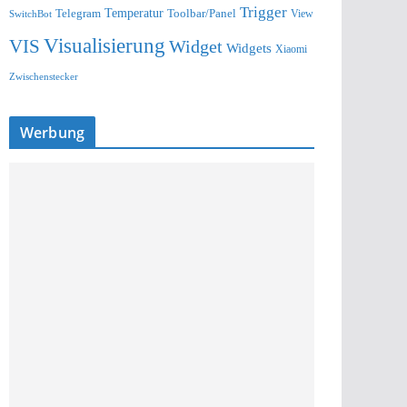
Trigger
Telegram
Temperatur
Toolbar/Panel
SwitchBot
View
Visualisierung
VIS
Widget
Widgets
Xiaomi
Zwischenstecker
Werbung