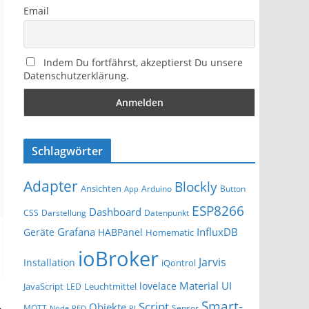
Email
Indem Du fortfährst, akzeptierst Du unsere
Datenschutzerklärung.
Schlagwörter
Adapter
Blockly
Ansichten
Arduino
Button
App
ESP8266
Dashboard
Darstellung
Datenpunkt
CSS
Grafana
InfluxDB
Geräte
HABPanel
Homematic
ioBroker
Jarvis
Installation
iQontrol
Material UI
lovelace
JavaScript
Leuchtmittel
LED
Smart-
Script
Objekte
MQTT
Sensor
Node-RED
PI