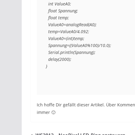
  int ValueA0; 

  float Spannung; 

  float temp; 

  ValueA0=analogRead(A0); 

  temp=ValueA0/4.092; 

  ValueA0=(int)temp; 

  Spannung=((ValueA0%100)/10.0); 

  Serial.println(Spannung); 

  delay(2000); 

Ich hoffe Dir gefällt dieser Artikel. Über Komme
immer 🙂