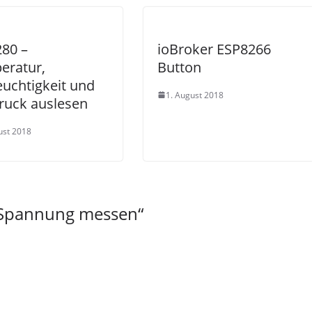
80 –
ioBroker ESP8266
eratur,
Button
euchtigkeit und
1. August 2018
ruck auslesen
ust 2018
e Spannung messen
“