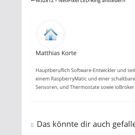
WS2812 – NeoPixel LED-Ring ansteuern
Matthias Korte
Hauptberuflich Software-Entwickler und sei
einem RaspberryMatic und einer schaltbaren
Sensoren, und Thermostate sowie ioBroker z
Das könnte dir auch gefall