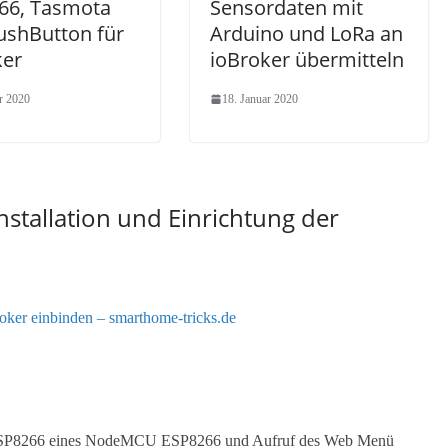
66, Tasmota
Sensordaten mit
ushButton für
Arduino und LoRa an
ker
ioBroker übermitteln
r 2020
18. Januar 2020
nstallation und Einrichtung der
oker einbinden – smarthome-tricks.de
shESP8266 eines NodeMCU ESP8266 und Aufruf des Web Menü