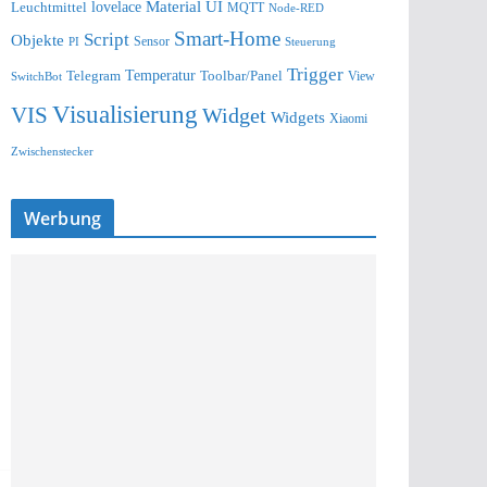
lovelace
Material UI
Leuchtmittel
MQTT
Node-RED
Smart-Home
Script
Objekte
Sensor
Steuerung
PI
Trigger
Telegram
Temperatur
Toolbar/Panel
SwitchBot
View
Visualisierung
VIS
Widget
Widgets
Xiaomi
Zwischenstecker
Werbung