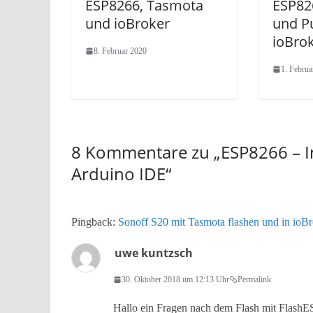
ESP8266, Tasmota
ESP82
und ioBroker
und P
ioBro
8. Februar 2020
1. Februa
8 Kommentare zu „
ESP8266 – I
Arduino IDE
“
Pingback:
Sonoff S20 mit Tasmota flashen und in ioBr
uwe kuntzsch
30. Oktober 2018 um 12:13 Uhr
Permalink
Hallo ein Fragen nach dem Flash mit Fla