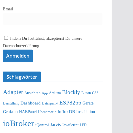
Email
Indem Du fortfährst, akzeptierst Du unsere
Datenschutzerklärung.
Schlagwörter
Adapter
Blockly
Ansichten
Arduino
Button
App
CSS
ESP8266
Dashboard
Geräte
Darstellung
Datenpunkt
Grafana
InfluxDB
Installation
HABPanel
Homematic
ioBroker
Jarvis
iQontrol
JavaScript
LED